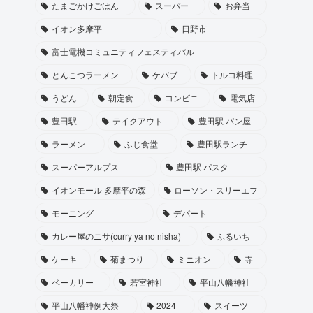
たまごかけごはん
スーパー
お弁当
イオン多摩平
日野市
富士電機コミュニティフェスティバル
とんこつラーメン
ケバブ
トルコ料理
うどん
朝定食
コンビニ
電気店
豊田駅
テイクアウト
豊田駅 パン屋
ラーメン
ふじ食堂
豊田駅ランチ
スーパーアルプス
豊田駅 パスタ
イオンモール 多摩平の森
ローソン・スリーエフ
モーニング
デパート
カレー屋のニサ(curry ya no nisha)
ふるいち
ケーキ
菊まつり
ミニオン
寺
ベーカリー
若宮神社
平山八幡神社
平山八幡神例大祭
2024
スイーツ