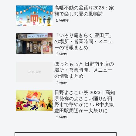
高幡不動の盆踊り2025：家
族で楽しむ夏の風物詩
2 views
「いろり庵きらく 豊田店」
の場所・営業時間・メニュ
ーの情報まとめ
1 view
ほっともっと 日野南平店の
場所・営業時間、メニュー
の情報まとめ
1 view
日野よさこい祭 2023｜高知
県発祥のよさこい踊りが日
野市で華やかに！JR中央線
豊田駅周辺が一大祭りに
1 view