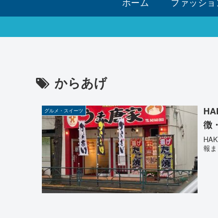
ホーム
ファッショ
からあげ
H
グルメ・スイーツ
徴
HA
報ま