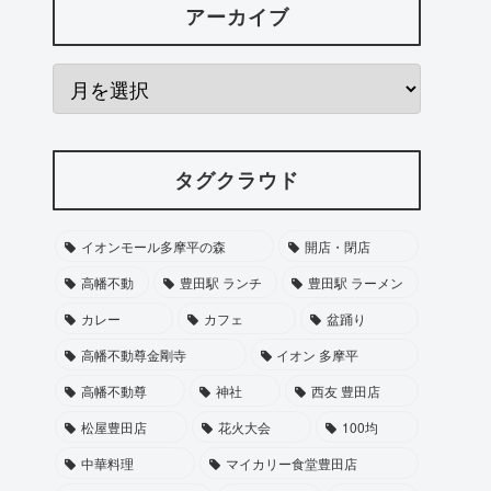
アーカイブ
タグクラウド
イオンモール多摩平の森
開店・閉店
高幡不動
豊田駅 ランチ
豊田駅 ラーメン
カレー
カフェ
盆踊り
高幡不動尊金剛寺
イオン 多摩平
高幡不動尊
神社
西友 豊田店
松屋豊田店
花火大会
100均
中華料理
マイカリー食堂豊田店