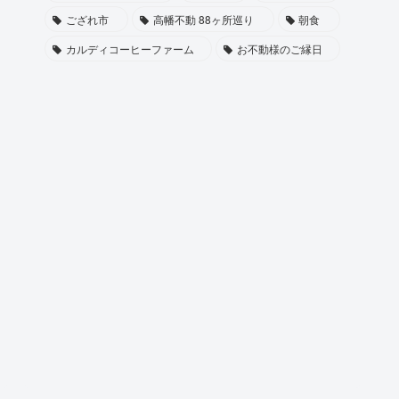
ござれ市
高幡不動 88ヶ所巡り
朝食
カルディコーヒーファーム
お不動様のご縁日