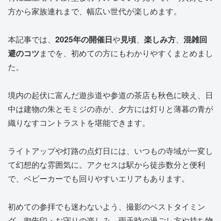
方から家族連れまで、幅広い世代が楽しめます。
本記事では、
2025年の開催日
や
見頃
、
楽しみ方
、
混雑回
避のコツ
までを、初めての方にもわかりやすくまとめまし
た。
境内の起伏に富んだ遊歩道や参道の茶店も秋色に映え、日
中は建物の朱とモミジの赤が、夕方には灯りと薄暮の青が
織りなすコントラストを堪能できます。
ライトアップや灯路の点灯日には、いつもの寺域が一変し
て幻想的な雰囲気に。アクセスは駅から徒歩数分と便利
で、ベビーカーでも回りやすいエリアもあります。
初めての参拝でも迷わないよう、撮影のベストタイミン
グ、御朱印・お守りの楽しみ、雨天時の過ごし方や持ち物