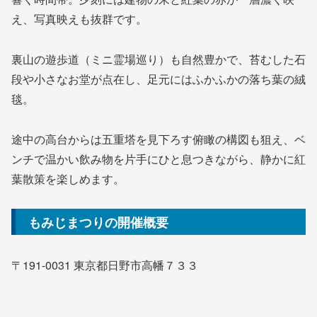
え、写真映えも抜群です。
裏山の遊歩道（ミニ霊場巡り）も自然豊かで、苔むした石
段や小さなお堂が点在し、足元にはふかふかの落ち葉の絨
毯。
途中の高台からは五重塔を見下ろす俯瞰の構図も狙え、ベ
ンチで温かい飲み物を片手にひと息つきながら、静かに紅
葉散策を楽しめます。
もみじまつりの開催概要
〒191-0031 東京都日野市高幡７３３