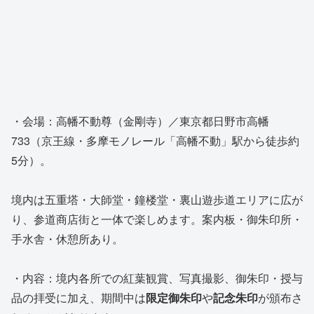
・会場：高幡不動尊（金剛寺）／東京都日野市高幡
733（京王線・多摩モノレール「高幡不動」駅から徒歩約
5分）。
境内は五重塔・大師堂・鐘楼堂・裏山遊歩道エリアに広が
り、参道商店街と一体で楽しめます。案内板・御朱印所・
手水舎・休憩所あり。
・内容：境内各所での紅葉観賞、写真撮影、御朱印・授与
品の拝受に加え、期間中は
限定御朱印
や
記念朱印
が頒布さ