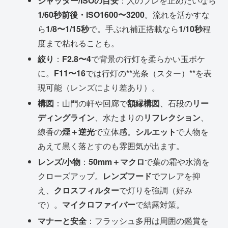
シャッター/ISOの目安
：人のブレを止めたいなら
1/60秒前後・ISO1600〜3200
。流れを活かすな
ら
1/8〜1/15秒
で。手ぶれ補正搭載なら
1/10秒
程
度まで粘れることも。
絞り
：
F2.8〜4
で背景の行灯を柔らかい玉ボケ
に。
F11〜16
では行灯の**光条（スター）**を表
現可能（レンズにより差あり）。
構図
：山門の軒や回廊で
額縁構図
、石段の
リー
ディングライン
、水たまりの
リフレクション
、
線香の
煙＋逆光
で立体感。
シルエット
で人物を
あえて黒く落とすのも雰囲気が出ます。
レンズ/小物
：
50mm＋マクロ
で葉の霜や水滴を
クローズアップ。
レンズフード
でフレアを抑
え、
クロスフィルター
で灯りを強調（好み
で）。
マイクロファイバー
で結露対策。
マナーと安全
：フラッシュ多用は周囲の鑑賞を