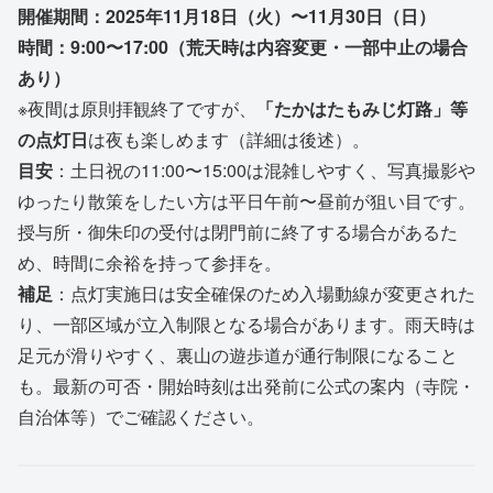
開催期間：2025年11月18日（火）〜11月30日（日）
時間：9:00〜17:00（荒天時は内容変更・一部中止の場合
あり）
※夜間は原則拝観終了ですが、
「たかはたもみじ灯路」等
の点灯日
は夜も楽しめます（詳細は後述）。
目安
：土日祝の11:00〜15:00は混雑しやすく、写真撮影や
ゆったり散策をしたい方は平日午前〜昼前が狙い目です。
授与所・御朱印の受付は閉門前に終了する場合があるた
め、時間に余裕を持って参拝を。
補足
：点灯実施日は安全確保のため入場動線が変更された
り、一部区域が立入制限となる場合があります。雨天時は
足元が滑りやすく、裏山の遊歩道が通行制限になること
も。最新の可否・開始時刻は出発前に公式の案内（寺院・
自治体等）でご確認ください。