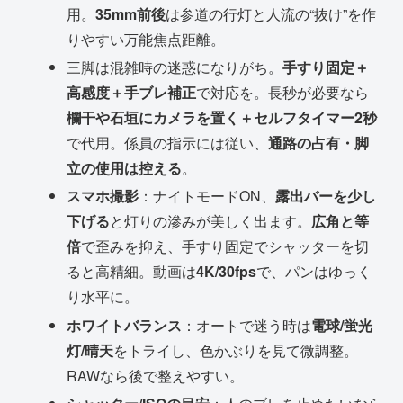
用。
35mm前後
は参道の行灯と人流の“抜け”を作
りやすい万能焦点距離。
三脚は混雑時の迷惑になりがち。
手すり固定＋
高感度＋手ブレ補正
で対応を。長秒が必要なら
欄干や石垣にカメラを置く＋セルフタイマー2秒
で代用。係員の指示には従い、
通路の占有・脚
立の使用は控える
。
スマホ撮影
：ナイトモードON、
露出バーを少し
下げる
と灯りの滲みが美しく出ます。
広角と等
倍
で歪みを抑え、手すり固定でシャッターを切
ると高精細。動画は
4K/30fps
で、パンはゆっく
り水平に。
ホワイトバランス
：オートで迷う時は
電球/蛍光
灯/晴天
をトライし、色かぶりを見て微調整。
RAWなら後で整えやすい。