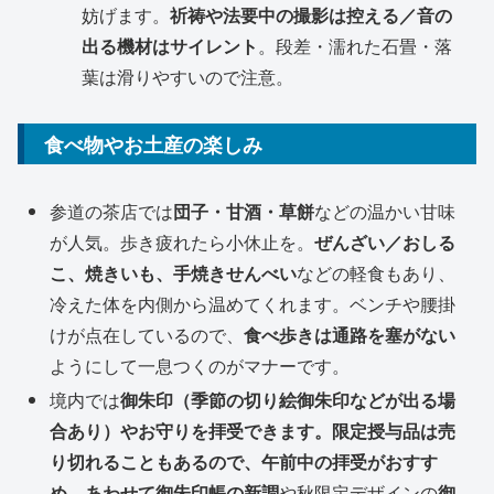
妨げます。
祈祷や法要中の撮影は控える／音の
出る機材はサイレント
。段差・濡れた石畳・落
葉は滑りやすいので注意。
食べ物やお土産の楽しみ
参道の茶店では
団子・甘酒・草餅
などの温かい甘味
が人気。歩き疲れたら小休止を。
ぜんざい／おしる
こ、焼きいも、手焼きせんべい
などの軽食もあり、
冷えた体を内側から温めてくれます。ベンチや腰掛
けが点在しているので、
食べ歩きは通路を塞がない
ようにして一息つくのがマナーです。
境内では
御朱印（季節の切り絵御朱印などが出る場
合あり）やお守りを拝受できます。限定授与品は売
り切れることもあるので、午前中の拝受がおすす
め。あわせて御朱印帳の新調
や秋限定デザインの
御