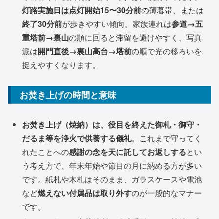
灯路実施日は点灯開始15〜30分前
の薄暮帯、または
終了30分前
が歩きやすい傾向。家族連れは
参道→五
重塔前→裏山
の順に回ると滞留を避けやすく、写真
派は
開門直後→裏山高台→塔前
の順で光の移ろいを
捉えやすくなります。
お焚き上げの時間と意味
お焚き上げ（焼納）は、役目を終えた御札・御守・
だるま等を浄火で供養する儀礼
。これまで守ってく
れたことへの
感謝の念を天に託してお返しする
とい
う考え方で、年末年始や節目の月に納める方が多い
です。紙札や木札はそのまま、ガラスケースや電池
など
燃えない付属品は取り外す
のが一般的なマナー
です。