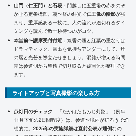
山門（仁王門）と石段
：門越しに五重塔の赤をのぞ
かせる定番構図。朝〜昼の斜光で
仁王像の陰影
が強
まり、重厚感ある一枚に。人の流れが途切れるタイ
ミングを読んで数十秒待つのがコツ。
本堂前〜護摩受付付近
：線香の煙と紅葉の重なりは
ドラマティック。露出を気持ちアンダーにして、煙
の層と光芒を際立たせましょう。混雑が増える時間
帯は参道側から望遠で切り取ると被写体が整理でき
ます。
ライトアップと写真撮影の楽しみ方
点灯日のチェック
：「たかはたもみじ灯路」（例年
11月下旬の2日間程度）は、参道〜境内が灯ろうで幻
想的に。
2025年の実施詳細は直前公表が通例
なの