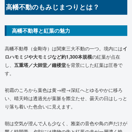
高幡不動のもみじまつりとは？
高幡不動尊と紅葉の魅力
高幡不動尊（金剛寺）は関東三大不動の一つ。境内には
イ
ロハモミジや大モミジなど約1,300本規模
の紅葉が点在
し、
五重塔／大師堂／鐘楼堂
を背景にした紅葉は圧巻で
す。
初霜のころから葉色は黄→橙→深紅へとゆるやかに移ろ
い、晴天時は透過光が葉脈を際立たせ、曇天の日はしっと
り落ち着いた色合いに見えます。
朝は空気が澄んで人も少なく、雅楽の音色や鳥の声だけが
響く時間帯。夕刻には建物の朱と紅葉の赤が一層濃く映