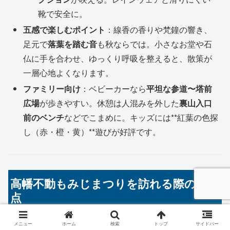
靴で安全に。
五感で楽しむポイント
：線香の香りや梵鐘の響き、
足元で
落葉を踏む音
も秋ならでは。小さなお堂や石
仏に手を合わせ、ゆっくり呼吸を整えると、散策が
一層心地よくなります。
ファミリー向け
：ベビーカーなら
平坦な参道〜塔前
広場
が歩きやすい。休憩は人混みを外した
裏山入口
前のベンチ
などでこまめに。キッズには**紅葉の色探
し（赤・橙・黄）**遊びが好評です。
高幡不動もみじまつりを訪れる際の注意
点
メニュー
ホーム
検索
トップ
サイドバー