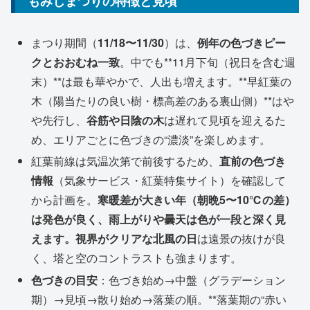
もみじまつりの特徴と見頃
まつり期間（
11/18〜11/30
）は、
例年の色づきピー
クとおおむね一致
。中でも**11月下旬（祝日を含む週
末）**は最も華やかで、人出も増えます。**早紅葉の
木（陽当たりの良い樹・標高差のある裏山側）**はや
や先行し、
谷筋や日陰の木
は遅れて見頃を迎えるた
め、エリアごとに色づきの“濃淡”を楽しめます。
紅葉前線は気温次第で前後するため、
直前の色づき
情報
（気象サービス・紅葉特集サイト）を確認して
から計画を。
寒暖差が大きい年（朝晩5〜10℃の差）
は発色が良く、雨上がりや曇天は色が一段と深く見
えます。視界がクリアな北風の日
は遠景の抜けが良
く、塔と空のコントラストも強まります。
色づきの目安
：色づき始め→中盤（グラデーション
期）→見頃→散り始め→落葉の順。**落葉期の“赤い