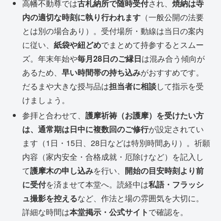
高幡不動尊では
古札納所で随時受付
され、
焼納は寺
内の適切な時刻に執り行われます
（一般公開の法要
とは別の場合あり）。受付場所・動線は当日の案内
に従い、
紙袋や紐どめ
でまとめて持参するとスムー
ズ。年末年始や
毎月28日のご縁日
は混み合う傾向が
あるため、
早い時間帯の持ち込み
がおすすめです。
だるまや大きな授与品は
担当者に相談
して指示を受
けましょう。
参拝と合わせて、
護摩祈祷（お護摩）を受けたい方
は、通常期は日中に複数回のご修行
が設定されてい
ます（1日・15日、28日などは特別時間あり）。祈願
内容（家内安全・合格成就・厄除けなど）を記入し
て
護摩木の申し込み
を行い、
開始の目安時刻より前
に受付
を済ませて本堂へ。読経中は
私語・フラッシ
ュ撮影を控える
など、作法と場の雰囲気を大切に。
詳細な時間は
本堂掲示・公式サイト
で確認を。