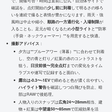
で、開催可否・時間は直前に公式・自治体サイトで
確認を。点灯開始の
少し前に到着
して明るさの移ろ
いを連続で撮ると表情が豊かになります。雨天・強
風時は中止や縮小、
順路の一方通行化・入場制限
が
入ることも。足元が暗くなるため
小型ライト
と**防寒
（手袋・ネックウォーマー）**を用意すると快適。
撮影アドバイス
：
夕方は**ブルーアワー（薄暮）**に合わせて到着
し、空の青と灯り／紅葉の赤のコントラストを
狙う。
日没前後〜完全点灯
までの変化をタイム
ラプスや連写で記録すると面白い。
露出は-0.3〜-1EV
で締めると色が濃く出やすい。
ハイライト警告
を確認しつつ白飛びを防止、暗
部はRAWで後処理。
人物入りのスナップは
広角24〜28mm
相当、建
物＋紅葉は
中望遠50〜85mm
で圧縮効果を活