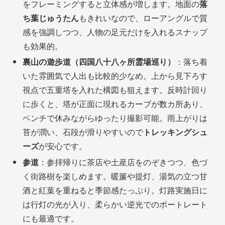
をフレーミングすると立体感が増します。地面の
落
ち葉じゅうたん
もきれいなので、ローアングルで質
感を強調しつつ、人物の足元だけを入れるスナップ
も効果的。
裏山の遊歩道（四国八十八ヶ所霊場巡り）
：落ち着
いた雰囲気で人出も比較的少なめ。上から見下ろす
視点で五重塔を入れた構図も狙えます。反時計回り
に歩くと、塔が正面に現れるカーブが数カ所あり、
ベンチで休みながらゆったり撮影可能。雨上がりは
苔が潤い、石段が滑りやすいので
トレッキングシュ
ーズ
が安心です。
参道
：参拝帰りに茶店や土産店をのぞきつつ、色づ
く街路樹を楽しめます。暖簾や提灯、湯気の立つ甘
酒と紅葉を重ねると季節感たっぷり。灯路実施日に
は行灯の光が入り、柔らかい逆光でのポートレート
にも最適です。