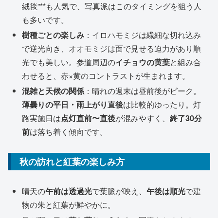
絨毯”**も人気で、写真派はこのタイミングを狙う人
も多いです。
樹種ごとの楽しみ
：イロハモミジは繊細な切れ込み
で逆光向き、オオモミジは面で見せる迫力があり順
光でも美しい。参道周辺の
イチョウの黄葉
と組み合
わせると、赤×黄のコントラストが生まれます。
混雑と天候の関係
：晴れの週末は昼前後がピーク。
薄曇りの平日・雨上がり直後
は比較的ゆったり。灯
路実施日は
点灯直前〜直後
が混みやすく、
終了30分
前
は落ち着く傾向です。
秋の訪れと紅葉の楽しみ方
晴天の
午前は透過光
で葉脈が映え、
午後は順光
で建
物の朱と紅葉が鮮やかに。