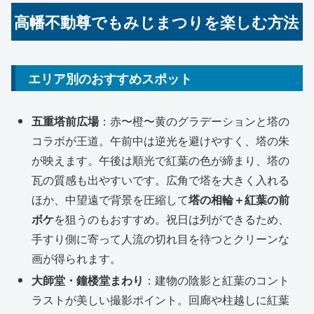
高幡不動尊でもみじまつりを楽しむ方法
エリア別のおすすめスポット
五重塔前広場
：赤〜橙〜黄のグラデーションと塔の
コラボが王道。午前中は逆光を避けやすく、塔の朱
が映えます。午後は順光で紅葉の色が締まり、塔の
瓦の質感も出やすいです。広角で塔を大きく入れる
ほか、中望遠で背景を圧縮して
塔の相輪＋紅葉の前
ボケ
を狙うのもおすすめ。祝日は列ができるため、
手すり側に寄って人流の切れ目を待つとクリーンな
画が得られます。
大師堂・鐘楼堂まわり
：建物の陰影と紅葉のコント
ラストが美しい撮影ポイント。回廊や柱越しに紅葉