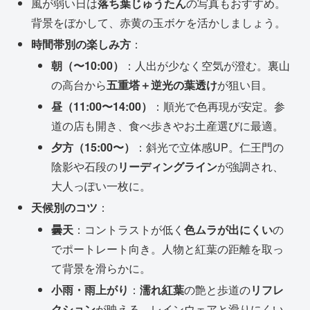
風が弱い日は
落ち葉じゅうたん
の写真もおすすめ。
背景をぼかして、赤黄の玉ボケを活かしましょう。
時間帯別の楽しみ方
：
朝（〜10:00）
：人出が少なく空気が澄む。裏山
の高台から
五重塔＋逆光の葉透け
が狙い目。
昼（11:00〜14:00）
：順光で色再現が安定。参
道の店も開き、食べ歩きやお土産選びに最適。
夕方（15:00〜）
：斜光で立体感UP。仁王門の
陰影や石段の
リーディングライン
が強調され、
大人っぽい一枚に。
天候別のコツ
：
曇天
：コントラストが低く
色ムラが出にくい
の
でポートレート向き。人物と紅葉の距離を取っ
て背景を滑らかに。
小雨・雨上がり
：
濡れ紅葉
の艶と歩道の
リフレ
クション
が映える。レインウェアと滑りにくい