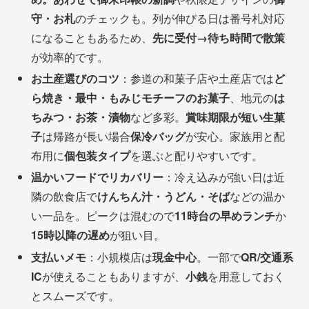
守・お札
のチェックも。列が伸びる日は番号札対応
になることもあるため、
先に受付→待ち時間で散策
が効率的です。
お土産選びのコツ
：参道の和菓子店や土産店では
ど
ら焼き・最中・もみじモチーフのお菓子
、地元の
は
ちみつ・お茶・漬物
など多彩。
賞味期限が短い生菓
子
は帰路が長い場合
保冷バッグ
が安心。家族用と配
布用に
個包装タイプ
を選ぶと配りやすいです。
温かいフードでリカバリー
：冷え込みが強い日は近
隣の飲食店で
けんちん汁・うどん・そば
などの温か
い一品を。ピークは混むので
11時台の早めランチ
か
15時以降の遅め
が狙い目。
支払いメモ
：小規模店は
現金中心
。一部で
QR/交通系
IC
が使えることもありますが、
小銭
を用意しておく
とスムーズです。