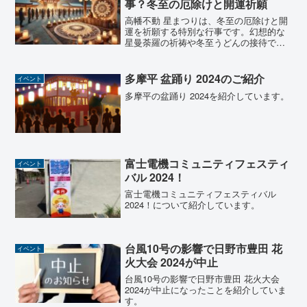
事？冬至の厄除けと開運祈願
高幡不動 星まつりは、冬至の厄除けと開
運を祈願する特別な行事です。幻想的な
星曼荼羅の祈祷や冬至うどんの接待で、
新年に向けて心を整える機会を提供しま
す。高幡不動尊の厳かな雰囲気とアクセ
ス情報もご紹介。冬の夜を彩る星まつり
多摩平 盆踊り 2024のご紹介
イベント
へ、ぜひ足を運んでみませんか？
多摩平の盆踊り 2024を紹介しています。
富士電機コミュニティフェスティ
イベント
バル 2024！
富士電機コミュニティフェスティバル
2024！について紹介しています。
台風10号の影響で日野市豊田 花
イベント
火大会 2024が中止
台風10号の影響で日野市豊田 花火大会
2024が中止になったことを紹介していま
す。