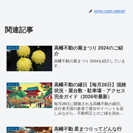
yoyo-navi-owner
関連記事
高幡不動の菊まつり 2024のご紹
イベント
介
高幡不動の菊まつり 2024を紹介していま
す。
高幡不動の縁日【毎月28日】混雑
イベント
状況・屋台数・駐車場・アクセス
完全ガイド（2026年最新）
毎月28日に開催される高幡不動の縁日。
歩行者天国の参道で屋台やイベントを楽
しみながら、不動明王とのご縁を深める
特別な日です。アクセス情報やご利益、
見どころを詳しく解説！
高幡不動 星まつりってどんな行
イベント